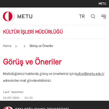
Se
Skip to main content
METU
TR
KÜLTÜR İŞLERİ MÜDÜRLÜĞÜ
Home
Görüş ve Öneriler
Görüş ve Öneriler
Müdürlüğümüz hakkında görüş ve önerileriniz için
kultur@metu.edu.tr
adresinden mail gönderebilirsiniz.
Last Updated
31/07/2025 - 13:33