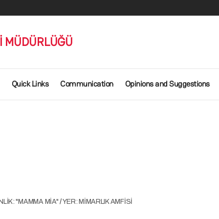
Rİ MÜDÜRLÜĞÜ
Quick Links
Communication
Opinions and Suggestions
NLİK: "MAMMA MİA"
/
YER: MİMARLIK AMFİSİ