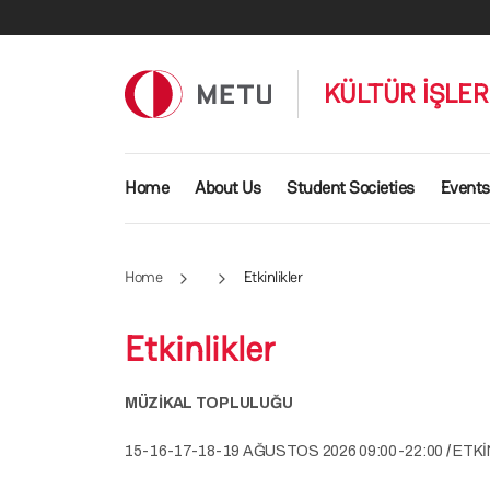
Skip to main content
KÜLTÜR İŞLE
Main navigation
Home
About Us
Student Societies
Events
Home
Etkinlikler
Etkinlikler
MÜZİKAL TOPLULUĞU
15-16-17-18-19 AĞUSTOS 2026 09:00-22:00
/
ETKİ